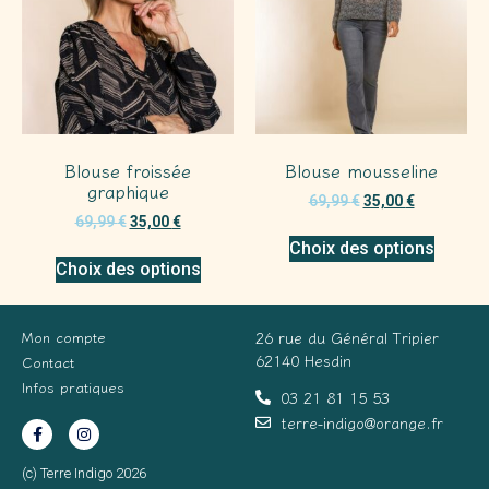
Blouse froissée
Blouse mousseline
graphique
69,99
€
35,00
€
69,99
€
35,00
€
Choix des options
Choix des options
Mon compte
26 rue du Général Tripier
62140 Hesdin
Contact
Infos pratiques
03 21 81 15 53
terre-indigo@orange.fr
(c) Terre Indigo 2026