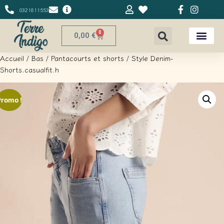
0321811553
0
0,00
€
Accueil
/
Bas
/
Pantacourts et shorts
/ Style Denim-
Shorts.casualfit.h
Promo !