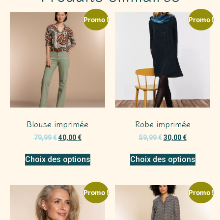
Promo !
Promo !
Blouse imprimée
Robe imprimée
79,99
€
40,00
€
59,99
€
30,00
€
Choix des options
Choix des options
Promo !
Promo !