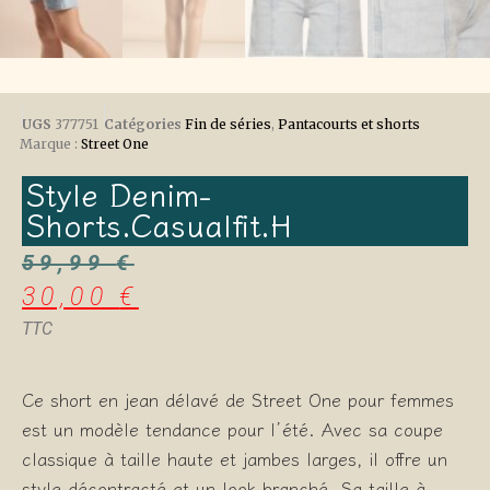
UGS
377751
Catégories
Fin de séries
,
Pantacourts et shorts
Marque :
Street One
Style Denim-
Shorts.casualfit.h
59,99
€
30,00
€
TTC
Ce short en jean délavé de Street One pour femmes
est un modèle tendance pour l’été. Avec sa coupe
classique à taille haute et jambes larges, il offre un
style décontracté et un look branché. Sa taille à