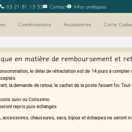
03 21 81 15 53
Contact
Infos pratiques
es
Combinaisons
Accessoires
Carte Cade
tique en matière de remboursement et re
nsommation, le délai de rétractation est de 14 jours à compter de
cceptés.
vant, la demande de retour, le cachet de la poste faisant foi. Tou
 colis suivi ou Colissimo.
seront repris puis échangés.
», accessoires, chaussures, sacs, bijoux et écharpes ne seront ni