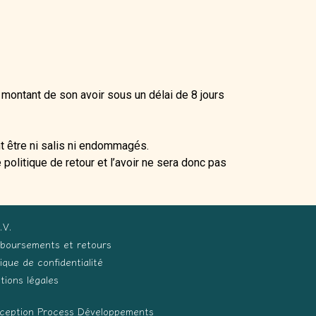
 montant de son avoir sous un délai de 8 jours
nt
tre ni salis ni endommag
s.
ê
é
olitique de retour et l’avoir ne sera donc pas
.V.
boursements et retours
tique de confidentialité
tions légales
ception Process Développements