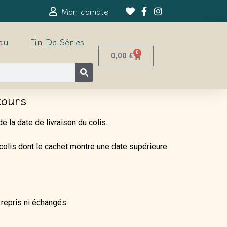
Mon compte
au
Fin De Séries
0
0,00
€
tours
 la date de livraison du colis.
t colis dont le cachet montre une date supérieure
 repris ni échangés.