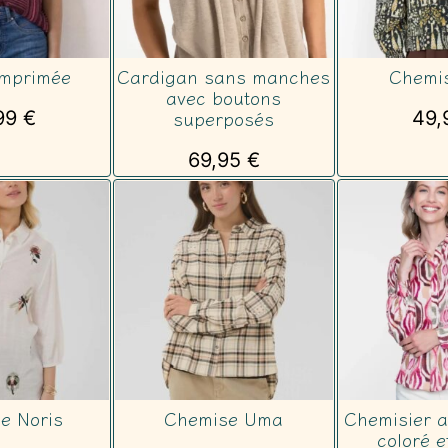
imprimée
Cardigan sans manches
Chemis
avec boutons
superposés
99
€
49,
69,95
€
e Noris
Chemise Uma
Chemisier 
coloré e