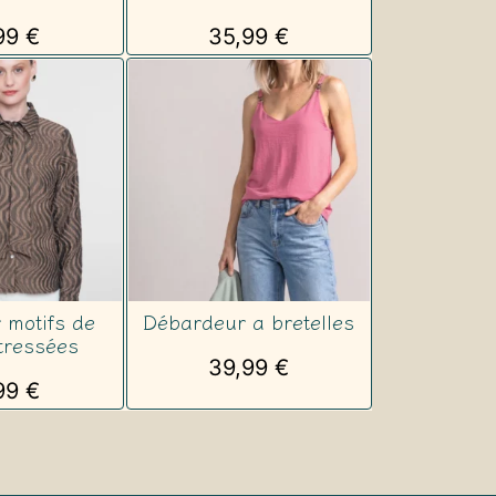
99
€
35,99
€
 motifs de
Débardeur a bretelles
tressées
39,99
€
99
€