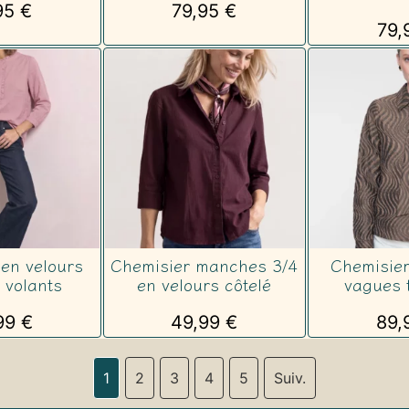
95
€
79,95
€
79,
en velours
Chemisier manches 3/4
Chemisier
 volants
en velours côtelé
vagues 
99
€
49,99
€
89,
1
2
3
4
5
Suiv.