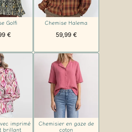
e Golfi
Chemise Halema
99
€
59,99
€
avec imprimé
Chemisier en gaze de
t brillant
coton