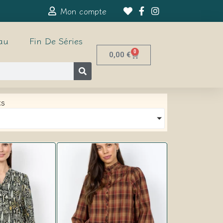
Mon compte
au
Fin De Séries
0
0,00
€
ts