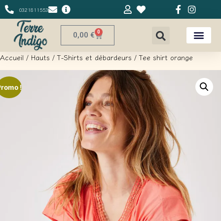
0321811553
0
0,00
€
Accueil
/
Hauts
/
T-Shirts et débardeurs
/ Tee shirt orange
Promo !