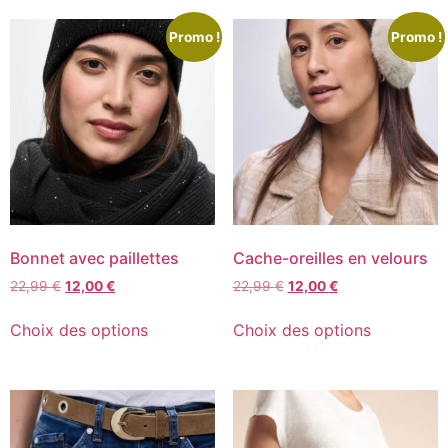
Promo !
Promo !
Bonnet avec paillettes
Cache-oreilles en velours
22,99
€
12,00
€
22,99
€
12,00
€
Choix des options
Choix des options