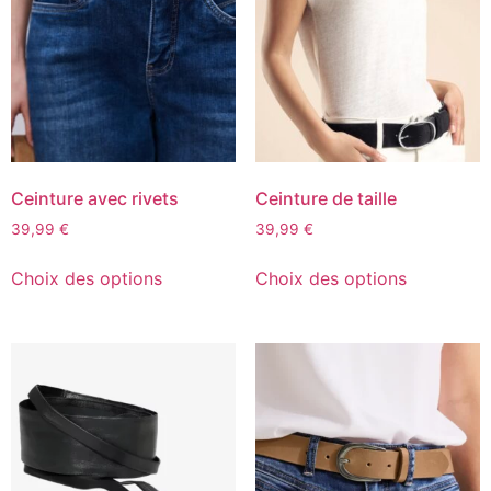
Ceinture avec rivets
Ceinture de taille
39,99
€
39,99
€
Choix des options
Choix des options