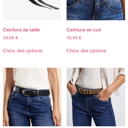
Ceinture de taille
Ceinture en cuir
39,99
€
35,99
€
Choix des options
Choix des options