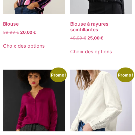
Blouse
Blouse à rayures
scintillantes
39,99
€
20,00
€
49,99
€
25,00
€
Choix des options
Choix des options
Promo !
Promo !