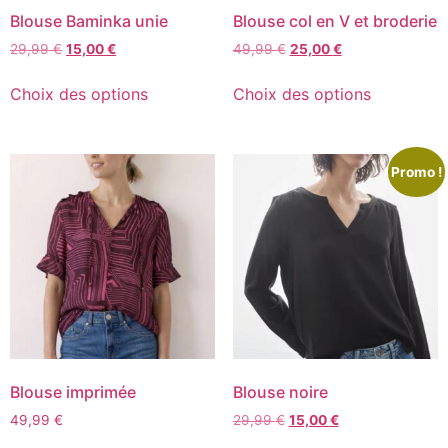
Blouse Baminka unie
Blouse col en V et broderie
29,99
€
15,00
€
49,99
€
25,00
€
Choix des options
Choix des options
Promo !
Blouse imprimée
Blouse noire
49,99
€
29,99
€
15,00
€