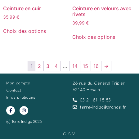
Ceinture en cuir
Ceinture en velours avec
rivets
35,99
€
39,99
€
Choix des options
Choix des options
1
2
3
4
…
14
15
16
→
Mon compte
26 rue du Général Tripier
62140 Hesdin
Contact
Infos pratiques
03 21 81 15 53
terre-indigo@orange.fr
(c) Terre Indigo 2026
C.G.V.