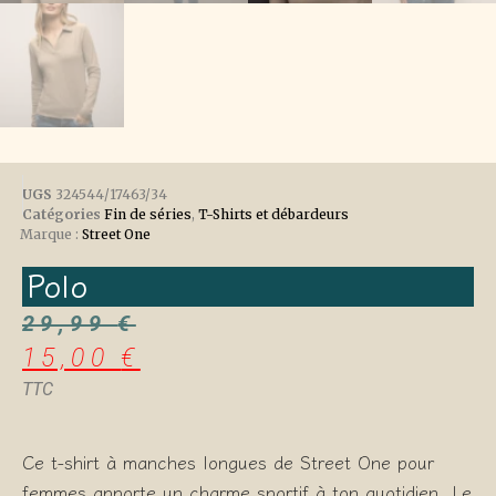
UGS
324544/17463/34
Catégories
Fin de séries
,
T-Shirts et débardeurs
Marque :
Street One
Polo
29,99
€
15,00
€
TTC
Ce t-shirt à manches longues de Street One pour
femmes apporte un charme sportif à ton quotidien. Le