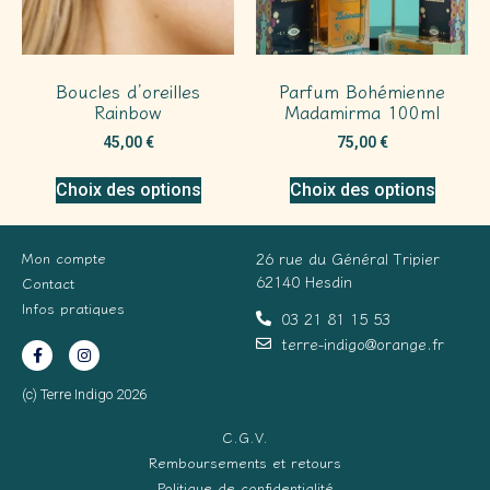
Boucles d’oreilles
Parfum Bohémienne
Rainbow
Madamirma 100ml
45,00
€
75,00
€
Choix des options
Choix des options
Mon compte
26 rue du Général Tripier
62140 Hesdin
Contact
Infos pratiques
03 21 81 15 53
terre-indigo@orange.fr
(c) Terre Indigo 2026
C.G.V.
Remboursements et retours
Politique de confidentialité