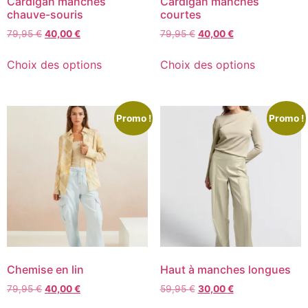
Cardigan manches
Cardigan manches
chauve-souris
courtes
79,95
€
40,00
€
79,95
€
40,00
€
Choix des options
Choix des options
Promo !
Promo !
Chemise en lin
Haut à manches longues
79,95
€
40,00
€
59,95
€
30,00
€