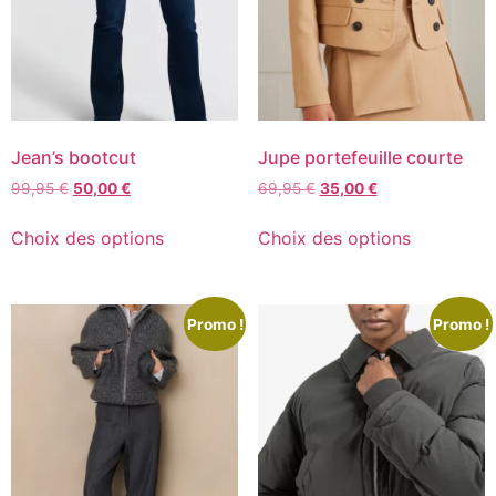
Jean’s bootcut
Jupe portefeuille courte
99,95
€
50,00
€
69,95
€
35,00
€
Choix des options
Choix des options
Promo !
Promo !