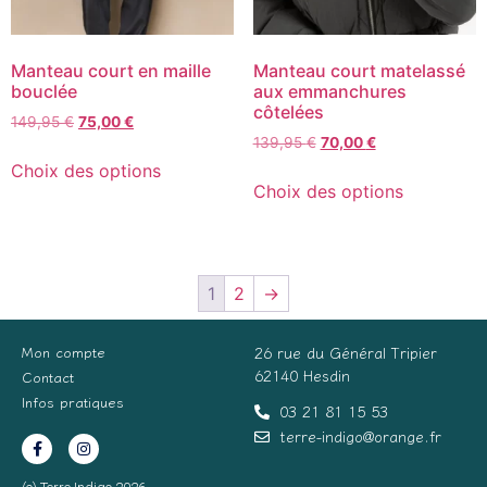
Manteau court en maille
Manteau court matelassé
bouclée
aux emmanchures
côtelées
149,95
€
75,00
€
139,95
€
70,00
€
Choix des options
Choix des options
1
2
→
Mon compte
26 rue du Général Tripier
62140 Hesdin
Contact
Infos pratiques
03 21 81 15 53
terre-indigo@orange.fr