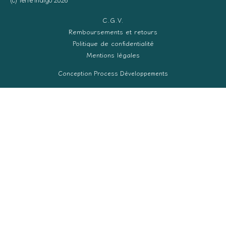
(c) Terre Indigo 2026
C.G.V.
Remboursements et retours
Politique de confidentialité
Mentions légales
Conception Process Développements