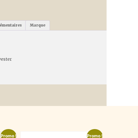
lémentaires
Marque
yester
Promo !
Promo !