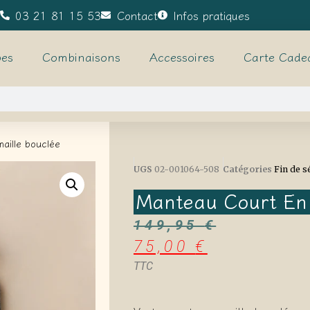
03 21 81 15 53
Contact
Infos pratiques
es
Combinaisons
Accessoires
Carte Cade
aille bouclée
UGS
02-001064-508
Catégories
Fin de s
Manteau Court En 
149,95
€
75,00
€
TTC