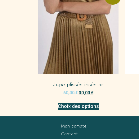
Jupe plissée irisée or
60,00
€
30,00
€
Choix des options
Mon compte
Contact