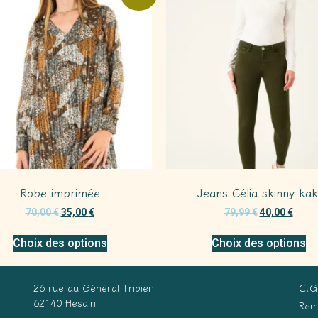
Robe imprimée
Jeans Célia skinny kak
70,00
€
35,00
€
79,99
€
40,00
€
Choix des options
Choix des options
26 rue du Général Tripier
C.G
62140 Hesdin
Rem