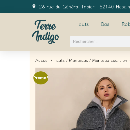
26 rue du Général Tripier - 62140 Hesdin
Hauts
Bas
Rob
Accueil
/
Hauts
/
Manteaux
/ Manteau court en m
Promo !