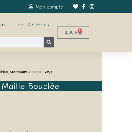
Mon compte
au
Fin De Séries
0
0,00
€
éries
,
Manteaux
Marque :
Yaya
Maille Bouclée