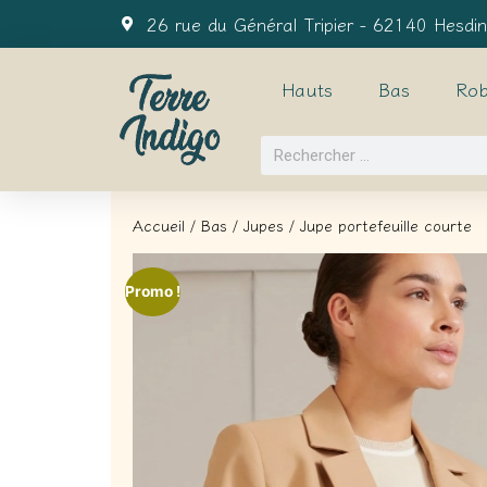
26 rue du Général Tripier - 62140 Hesdin
Hauts
Bas
Rob
Accueil
/
Bas
/
Jupes
/ Jupe portefeuille courte
Promo !