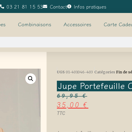
03 21 81 15 53
Contact
Infos pratiques
es
Combinaisons
Accessoires
Carte Cade
UGS
01-401046-403
Catégories
Fin de s
Jupe Portefeuille 
69,95
€
35,00
€
TTC