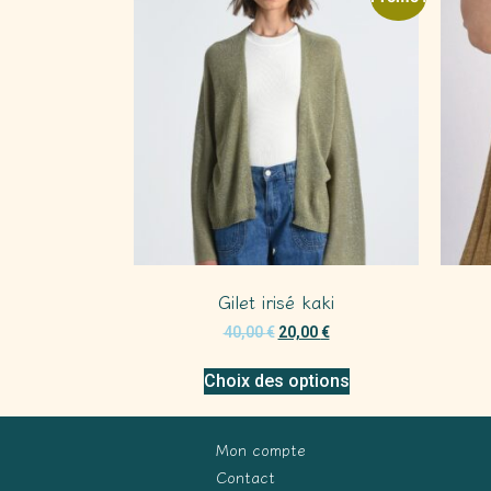
Gilet irisé kaki
40,00
€
20,00
€
Choix des options
Mon compte
Contact