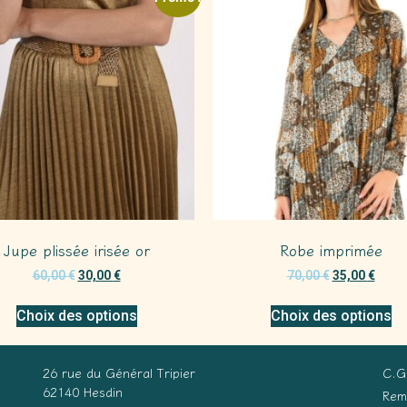
Jupe plissée irisée or
Robe imprimée
60,00
€
30,00
€
70,00
€
35,00
€
Choix des options
Choix des options
26 rue du Général Tripier
C.G
62140 Hesdin
Rem