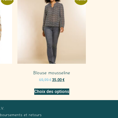
Blouse mousseline
69,99
€
35,00
€
Choix des options
.V.
boursements et retours