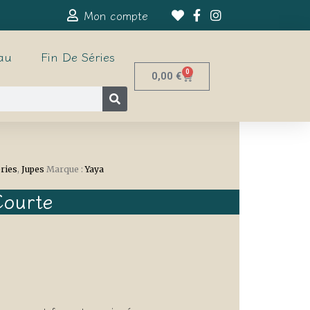
Mon compte
au
Fin De Séries
0
0,00
€
éries
,
Jupes
Marque :
Yaya
Courte