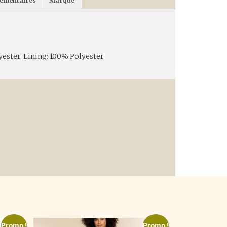
lémentaires
Marque
ester, Lining: 100% Polyester
Promo !
Promo !