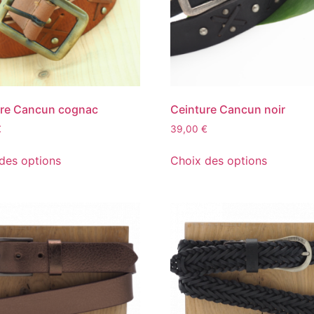
ure Cancun cognac
Ceinture Cancun noir
€
39,00
€
des options
Choix des options