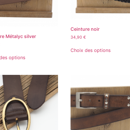
Ceinture noir
re Métalyc silver
34,90
€
€
Choix des options
des options