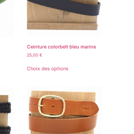
Ceinture colorbelt bleu marine
25,00
€
Choix des options