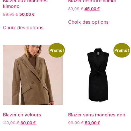
Blazer aux manches
Blazer ceinturé camel
kimono
89,99
€
45,00
€
99,95
€
50,00
€
Choix des options
Choix des options
Promo !
Promo !
Blazer en velours
Blazer sans manches noir
119,00
€
60,00
€
99,99
€
50,00
€