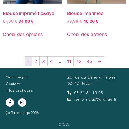
Blouse imprimé tie&dye
Blouse imprimée
67,00
€
34,00
€
79,99
€
40,00
€
Choix des options
Choix des options
1
2
3
4
…
41
42
43
→
Mon compte
26 rue du Général Tripier
62140 Hesdin
Contact
Infos pratiques
03 21 81 15 53
terre-indigo@orange.fr
(c) Terre Indigo 2026
C.G.V.