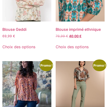
Blouse Geddi
Blouse imprimé ethnique
69,99
€
79,99
€
40,00
€
Choix des options
Choix des options
Promo !
Promo !