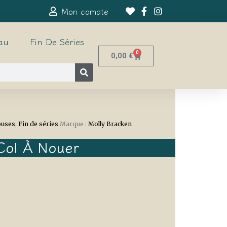
Mon compte
au
Fin De Séries
0
0,00
€
ouses
,
Fin de séries
Marque :
Molly Bracken
Col À Nouer