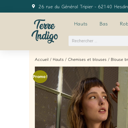
26 rue du Général Tripier - 62140 Hesdin
Hauts
Bas
Rob
Accueil
/
Hauts
/
Chemises et blouses
/ Blouse b
Promo !