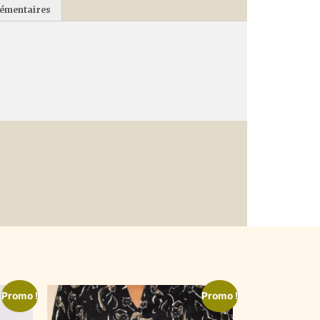
lémentaires
Promo !
Promo !