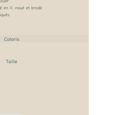
nouer
té en V, noué et brodé
iqués
Coloris
Taille