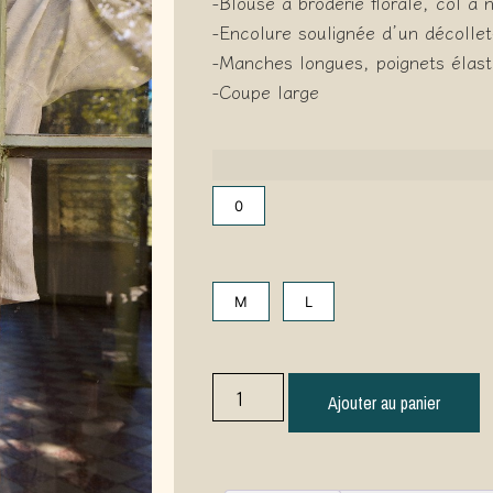
-Blouse à broderie florale, col à 
-Encolure soulignée d’un décolle
-Manches longues, poignets élast
-Coupe large
0
M
L
Ajouter au panier