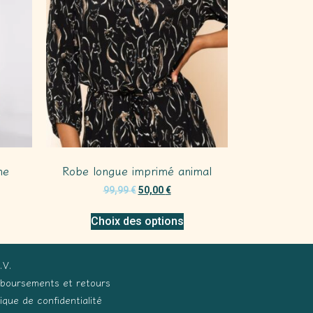
ne
Robe longue imprimé animal
99,99
€
50,00
€
Choix des options
.V.
boursements et retours
tique de confidentialité