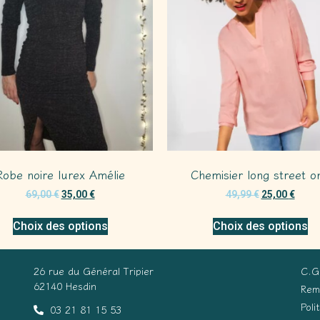
Robe noire lurex Amélie
Chemisier long street o
69,00
€
35,00
€
49,99
€
25,00
€
Choix des options
Choix des options
26 rue du Général Tripier
C.G
62140 Hesdin
Rem
Poli
03 21 81 15 53