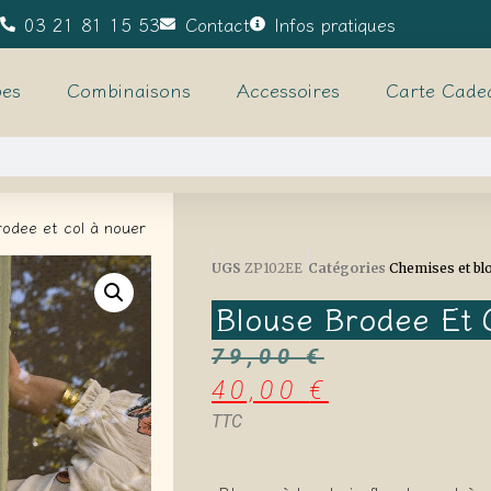
03 21 81 15 53
Contact
Infos pratiques
es
Combinaisons
Accessoires
Carte Cade
rodee et col à nouer
UGS
ZP102EE
Catégories
Chemises et bl
Blouse Brodee Et 
79,00
€
40,00
€
TTC