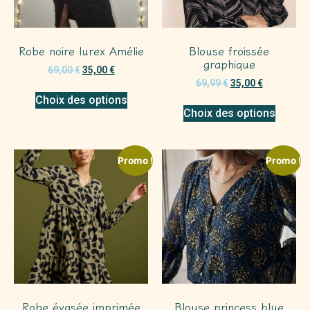
Robe noire lurex Amélie
Blouse froissée
graphique
69,00
€
35,00
€
69,99
€
35,00
€
Choix des options
Choix des options
Promo !
Promo !
Robe évasée imprimée
Blouse princess blue