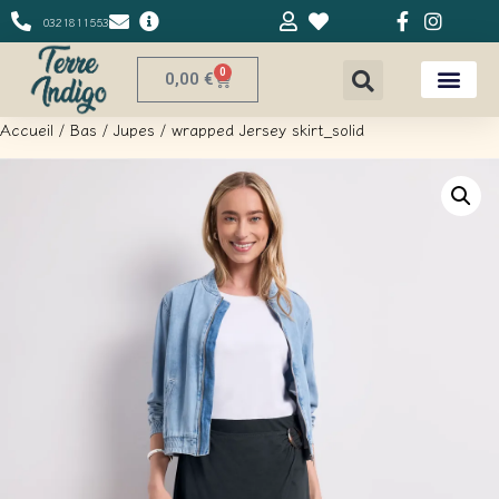
0321811553
0
0,00
€
Accueil
/
Bas
/
Jupes
/ wrapped Jersey skirt_solid