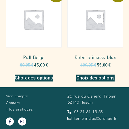
Pull Beige
Robe princess blue
89,95
€
45,00
€
109,95
€
55,00
€
Choix des options
Choix des options
Mon compte
26 rue du Général Tripier
62140 Hesdin
Contact
Infos pratiques
03 21 81 15 53
terre-indigo@orange.fr