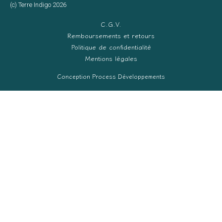
(c) Terre Indigo 2026
C.G.V.
Remboursements et retours
Politique de confidentialité
Mentions légales
Conception Process Développements