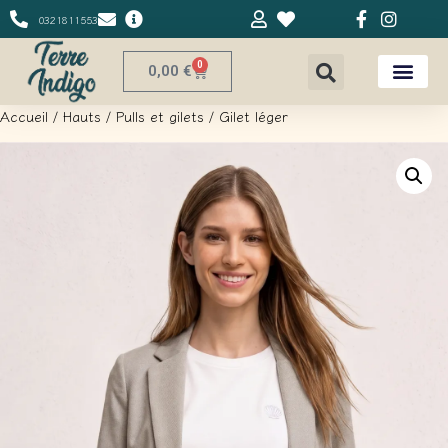
0321811553
0
0,00
€
Accueil
/
Hauts
/
Pulls et gilets
/ Gilet léger