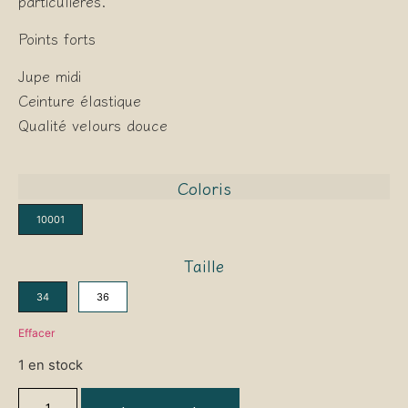
particulières.
Points forts
Jupe midi
Ceinture élastique
Qualité velours douce
Coloris
10001
Taille
34
36
Effacer
1 en stock