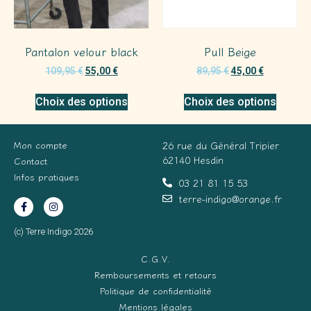
Pantalon velour black
Pull Beige
109,95
€
55,00
€
89,95
€
45,00
€
Choix des options
Choix des options
Mon compte
26 rue du Général Tripier
62140 Hesdin
Contact
Infos pratiques
03 21 81 15 53
terre-indigo@orange.fr
(c) Terre Indigo 2026
C.G.V.
Remboursements et retours
Politique de confidentialité
Mentions légales