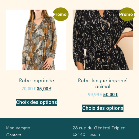
Promo !
Promo !
Robe imprimée
Robe longue imprimé
animal
70,00
€
35,00
€
99,99
€
50,00
€
Choix des options
Choix des options
Mon compte
26 rue du Général Tripier
62140 Hesdin
Contact