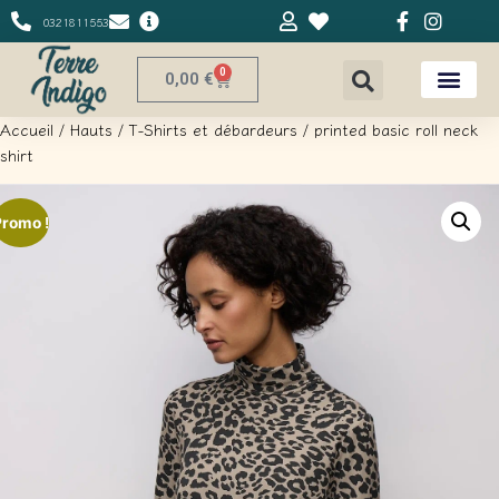
0321811553
0
0,00
€
Accueil
/
Hauts
/
T-Shirts et débardeurs
/ printed basic roll neck
shirt
Promo !