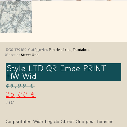
UGS
379189
Catégories
Fin de séries
,
Pantalons
Marque :
Street One
Style LTD QR Emee PRINT
HW Wid
49,99
€
25,00
€
TTC
Ce pantalon Wide Leg de Street One pour femmes