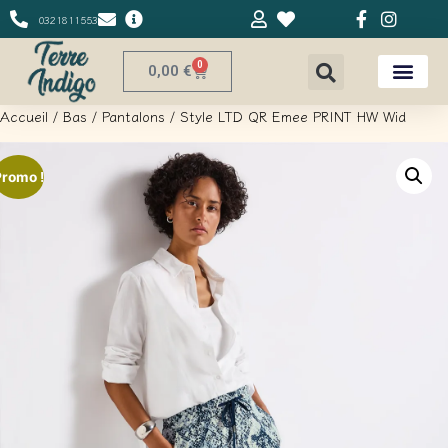
0321811553
0
0,00
€
Accueil
/
Bas
/
Pantalons
/ Style LTD QR Emee PRINT HW Wid
Promo !