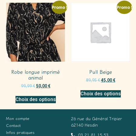
Promo !
Promo !
Robe longue imprimé
Pull Beige
animal
89,95
€
45,00
€
99,99
€
50,00
€
Choix des options
Choix des options
Mon compte
26 rue du Général Tripier
62140 Hesdin
Contact
Infos pratiques
03 21 81 15 53