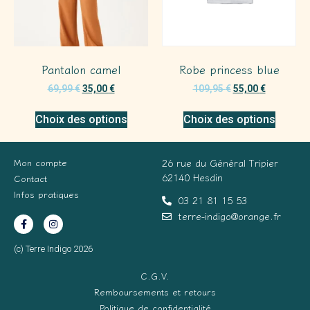
Pantalon camel
Robe princess blue
69,99
€
35,00
€
109,95
€
55,00
€
Choix des options
Choix des options
Mon compte
26 rue du Général Tripier
62140 Hesdin
Contact
Infos pratiques
03 21 81 15 53
terre-indigo@orange.fr
(c) Terre Indigo 2026
C.G.V.
Remboursements et retours
Politique de confidentialité