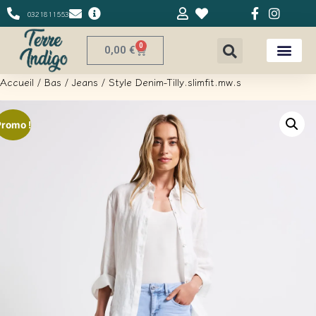
0321811553
0
0,00
€
Accueil
/
Bas
/
Jeans
/ Style Denim-Tilly.slimfit.mw.s
Promo !