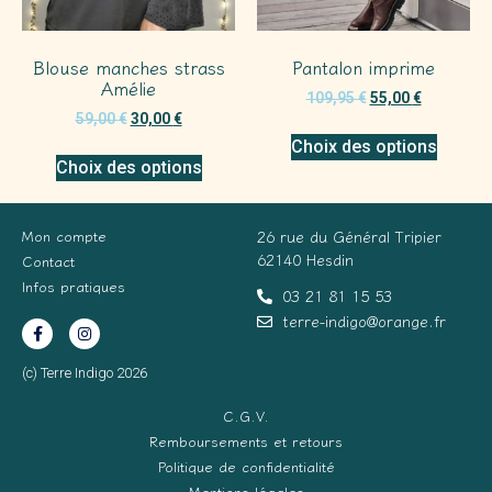
Blouse manches strass
Pantalon imprime
Amélie
109,95
€
55,00
€
59,00
€
30,00
€
Choix des options
Choix des options
Mon compte
26 rue du Général Tripier
62140 Hesdin
Contact
Infos pratiques
03 21 81 15 53
terre-indigo@orange.fr
(c) Terre Indigo 2026
C.G.V.
Remboursements et retours
Politique de confidentialité
Mentions légales