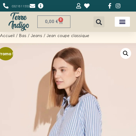
0321811553
0
0,00
€
Accueil
/
Bas
/
Jeans
/ Jean coupe classique
Promo !