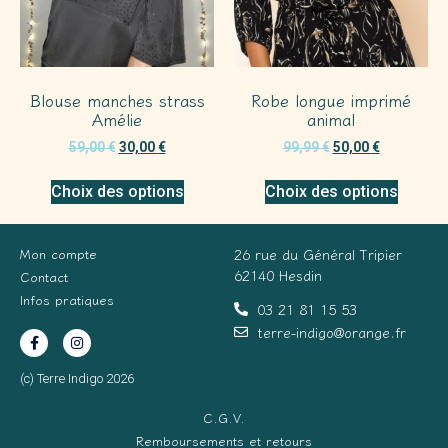
Blouse manches strass
Robe longue imprimé
Amélie
animal
59,00
€
30,00
€
99,99
€
50,00
€
Choix des options
Choix des options
Mon compte
26 rue du Général Tripier
62140 Hesdin
Contact
Infos pratiques
03 21 81 15 53
terre-indigo@orange.fr
(c) Terre Indigo 2026
C.G.V.
Remboursements et retours