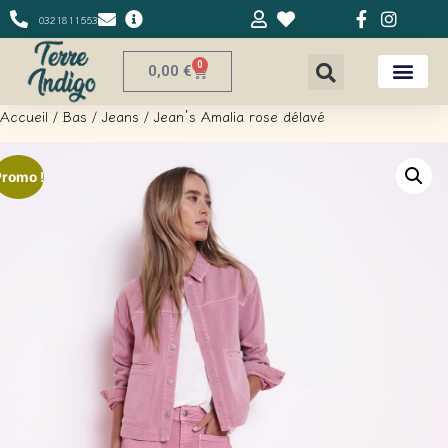
0321811553
0
0,00
€
Accueil
/
Bas
/
Jeans
/ Jean’s Amalia rose délavé
Promo !