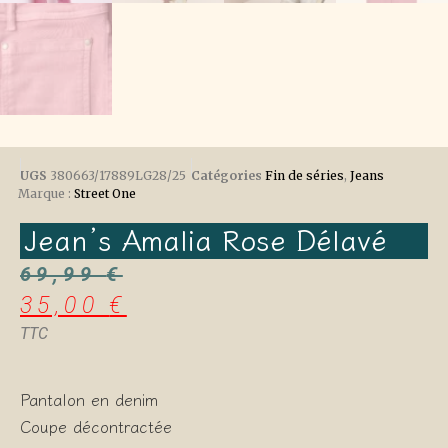
UGS
380663/17889LG28/25
Catégories
Fin de séries
,
Jeans
Marque :
Street One
Jean’s Amalia Rose Délavé
69,99
€
35,00
€
TTC
Pantalon en denim
Coupe décontractée