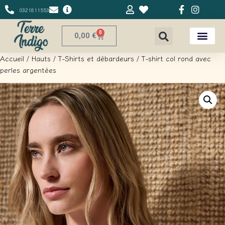
0321811553
0
0,00
€
Accueil
/
Hauts
/
T-Shirts et débardeurs
/ T-shirt col rond avec
perles argentées