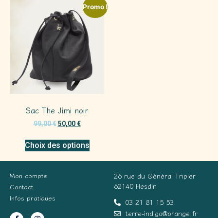
Promo !
Sac The Jimi noir
99,00
€
50,00
€
Choix des options
Mon compte
26 rue du Général Tripier
62140 Hesdin
Contact
Infos pratiques
03 21 81 15 53
terre-indigo@orange.fr