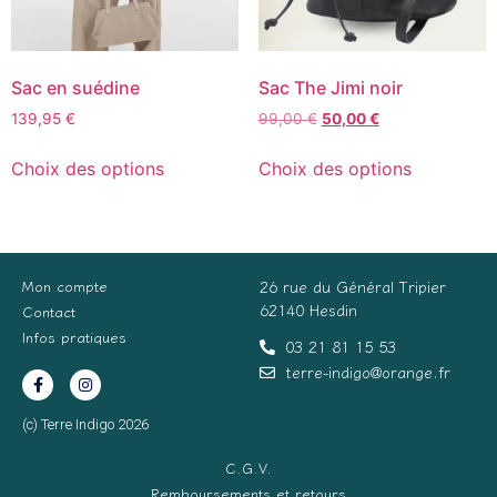
Sac en suédine
Sac The Jimi noir
139,95
€
99,00
€
50,00
€
Choix des options
Choix des options
Mon compte
26 rue du Général Tripier
62140 Hesdin
Contact
Infos pratiques
03 21 81 15 53
terre-indigo@orange.fr
(c) Terre Indigo 2026
C.G.V.
Remboursements et retours