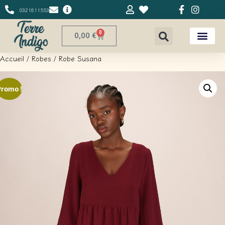
0321811553
0
0,00
€
Accueil
/
Robes
/ Robe Susana
Promo !