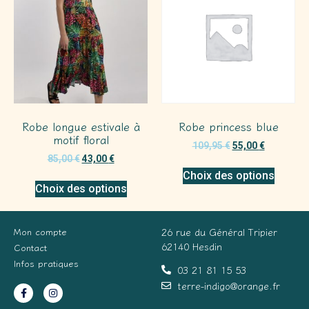
Robe longue estivale à
Robe princess blue
motif floral
109,95
€
55,00
€
85,00
€
43,00
€
Choix des options
Choix des options
Mon compte
26 rue du Général Tripier
62140 Hesdin
Contact
Infos pratiques
03 21 81 15 53
terre-indigo@orange.fr