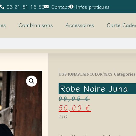
03 21 81 15 53
Contact
Infos pratiques
es
Combinaisons
Accessoires
Carte Cade
UGS
JUNAPLAINCOLOR/0/XS
Catégories
Robe Noire Juna
99,95
€
50,00
€
TTC