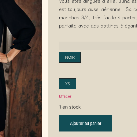
Vous êtes dingues d’elle, Juna es
est toujours aussi aérienne ! Sa 
manches 3/4, très facile à porter,
parfaite avec des bottines élégan
NOIR
XS
Effacer
1 en stock
Ajouter au panier