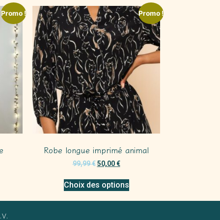
Promo !
Promo !
e
Robe longue imprimé animal
99,99
€
50,00
€
Choix des options
.V.