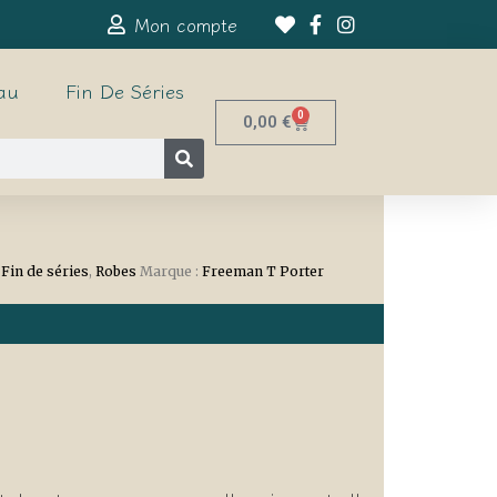
Mon compte
au
Fin De Séries
0
0,00
€
Fin de séries
,
Robes
Marque :
Freeman T Porter