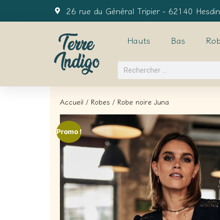
26 rue du Général Tripier - 62140 Hesdin
Hauts
Bas
Rob
Accueil
/
Robes
/ Robe noire Juna
Promo !