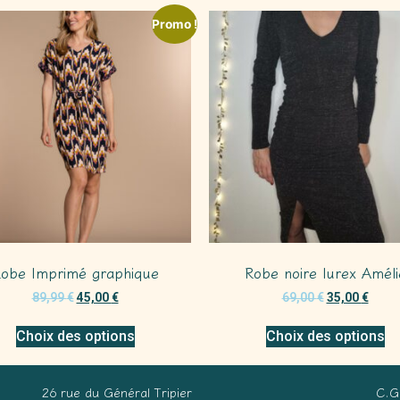
Promo !
obe Imprimé graphique
Robe noire lurex Améli
89,99
€
45,00
€
69,00
€
35,00
€
Choix des options
Choix des options
26 rue du Général Tripier
C.G