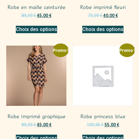
Robe en maille ceinturée
Robe imprimé fleuri
89,99
€
45,00
€
79,99
€
40,00
€
Choix des options
Choix des options
Promo !
Promo !
Robe Imprimé graphique
Robe princess blue
89,99
€
45,00
€
109,95
€
55,00
€
Choix des options
Choix des options