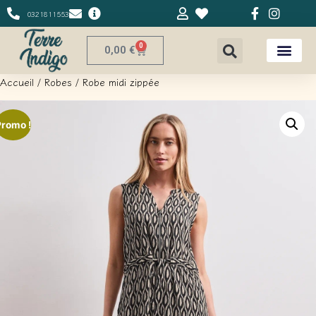
0321811553
0
0,00
€
Accueil
/
Robes
/ Robe midi zippée
Promo !