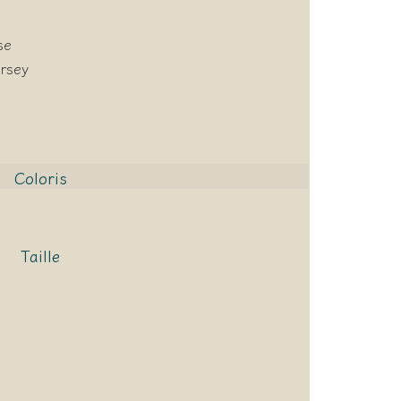
se
ersey
Coloris
Taille