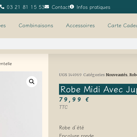
03 21 81 15 53
Contact
Infos pratiques
es
Combinaisons
Accessoires
Carte Cade
ntelle
UGS
144969
Catégories
Nouveautés
,
Rob
Robe Midi Avec Ju
79,99
€
TTC
Robe d’été
Encolure ronde