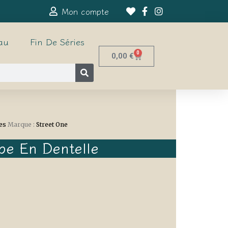
Mon compte
au
Fin De Séries
0
0,00
€
es
Marque :
Street One
pe En Dentelle