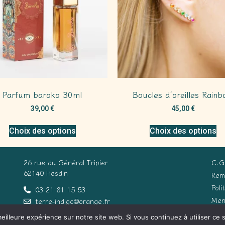
Parfum baroko 30ml
Boucles d’oreilles Rain
39,00
€
45,00
€
Choix des options
Choix des options
26 rue du Général Tripier
C.G
62140 Hesdin
Rem
Poli
03 21 81 15 53
Men
terre-indigo@orange.fr
eilleure expérience sur notre site web. Si vous continuez à utiliser ce
Con