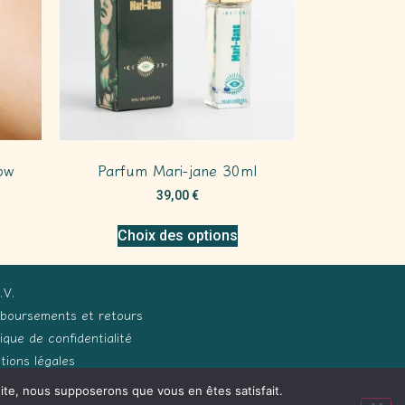
bow
Parfum Mari-jane 30ml
39,00
€
Choix des options
.V.
boursements et retours
tique de confidentialité
tions légales
 site, nous supposerons que vous en êtes satisfait.
ception Process Développements