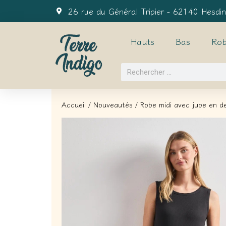
26 rue du Général Tripier - 62140 Hesdin
Hauts
Bas
Rob
Accueil
/
Nouveautés
/ Robe midi avec jupe en de