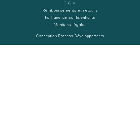
C.G.V.
Remboursements et retours
Politique de confidentialité
Mentions légales
Conception Process Développements