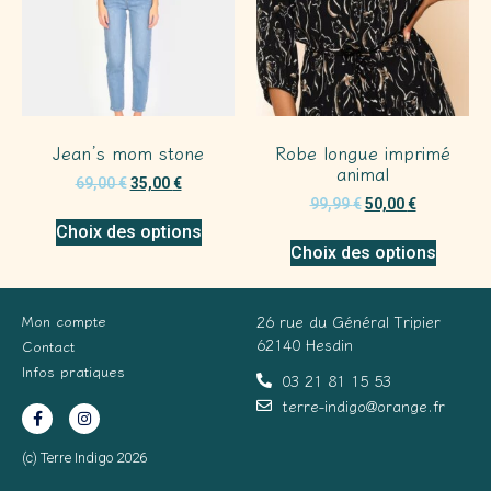
Jean’s mom stone
Robe longue imprimé
animal
69,00
€
35,00
€
99,99
€
50,00
€
Choix des options
Choix des options
Mon compte
26 rue du Général Tripier
62140 Hesdin
Contact
Infos pratiques
03 21 81 15 53
terre-indigo@orange.fr
(c) Terre Indigo 2026