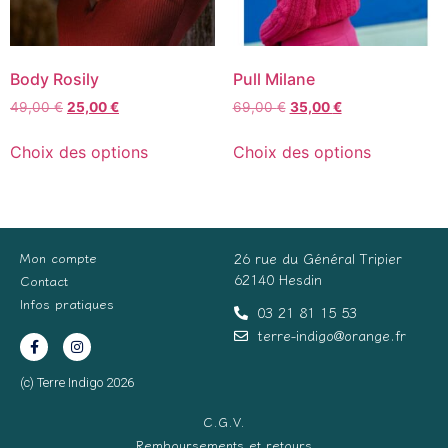
Body Rosily
Pull Milane
49,00
€
25,00
€
69,00
€
35,00
€
Choix des options
Choix des options
Mon compte
26 rue du Général Tripier
62140 Hesdin
Contact
Infos pratiques
03 21 81 15 53
terre-indigo@orange.fr
(c) Terre Indigo 2026
C.G.V.
Remboursements et retours