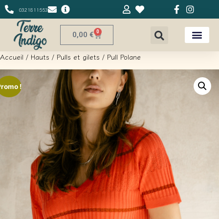
0321811553
0
0,00
€
Accueil
/
Hauts
/
Pulls et gilets
/ Pull Polane
Promo !