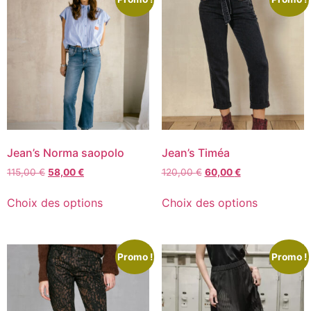
Jean’s Norma saopolo
Jean’s Timéa
115,00
€
58,00
€
120,00
€
60,00
€
Choix des options
Choix des options
Promo !
Promo !