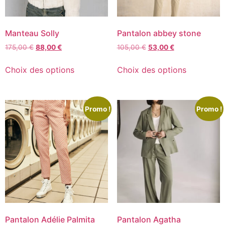
Manteau Solly
Pantalon abbey stone
175,00
€
88,00
€
105,00
€
53,00
€
Choix des options
Choix des options
Promo !
Promo !
Pantalon Adélie Palmita
Pantalon Agatha