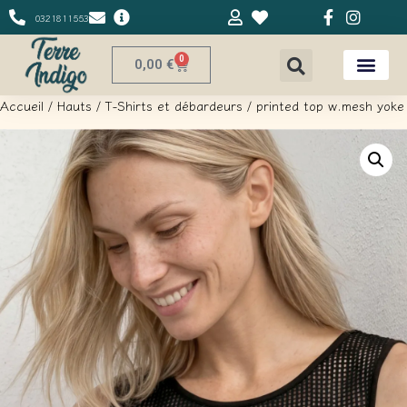
0321811553
0
0,00
€
Accueil
/
Hauts
/
T-Shirts et débardeurs
/ printed top w.mesh yoke