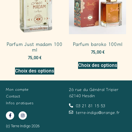
Parfum Just madam 100
Parfum baroko 100ml
ml
75,00
€
75,00
€
Choix des options
Choix des options
Mon compte
26 rue du Général Tripier
62140 Hesdin
Contact
Infos pratiques
03 21 81 15 53
terre-indigo@orange.fr
(c) Terre Indigo 2026