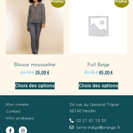
Promo !
Promo !
Blouse mousseline
Pull Beige
69,99
€
35,00
€
89,95
€
45,00
€
Choix des options
Choix des options
Mon compte
26 rue du Général Tripier
62140 Hesdin
Contact
Infos pratiques
03 21 81 15 53
terre-indigo@orange.fr