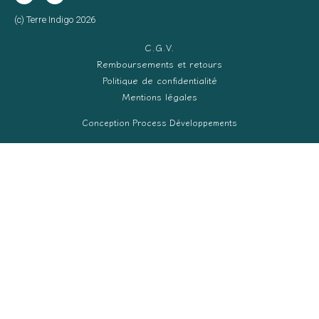
(c) Terre Indigo 2026
C.G.V.
Remboursements et retours
Politique de confidentialité
Mentions légales
Conception Process Développements