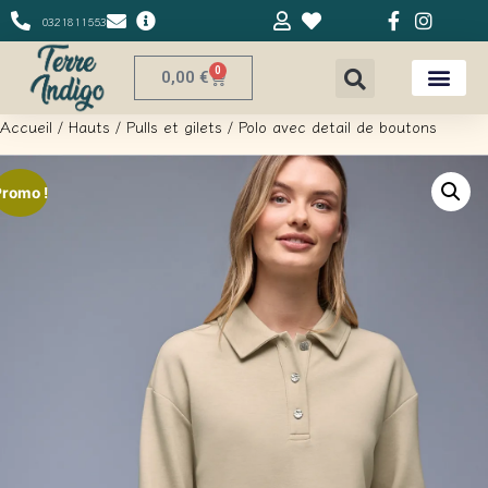
0321811553
0
0,00
€
Accueil
/
Hauts
/
Pulls et gilets
/ Polo avec detail de boutons
Promo !