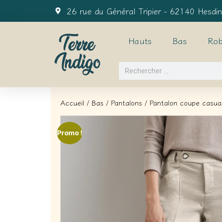
26 rue du Général Tripier - 62140 Hesdin
Hauts
Bas
Rob
Accueil
/
Bas
/
Pantalons
/ Pantalon coupe casua
Promo !