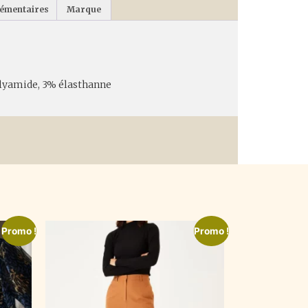
lémentaires
Marque
olyamide, 3% élasthanne
Promo !
Promo !