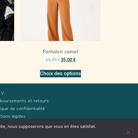
Pantalon camel
69,99
€
35,00
€
Choix des options
.V.
boursements et retours
tique de confidentialité
tions légales
 site, nous supposerons que vous en êtes satisfait.
ception Process Développements