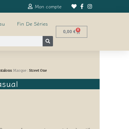
Mon compte
au
Fin De Séries
0
0,00
€
ntalons
Marque :
Street One
asual