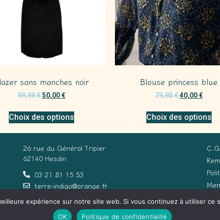
lazer sans manches noir
Blouse princess blue
99,99
€
50,00
€
79,95
€
40,00
€
Choix des options
Choix des options
26 rue du Général Tripier
C.G
62140 Hesdin
Rem
Poli
03 21 81 15 53
Men
terre-indigo@orange.fr
eilleure expérience sur notre site web. Si vous continuez à utiliser ce
Con
OK
Politique de confidentialité