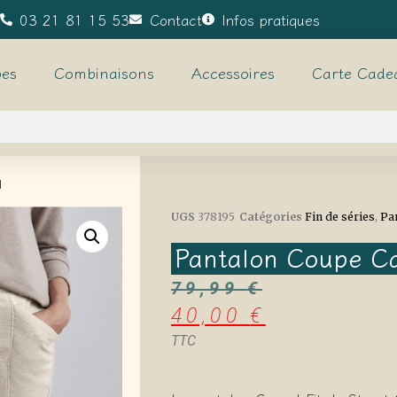
03 21 81 15 53
Contact
Infos pratiques
es
Combinaisons
Accessoires
Carte Cade
l
UGS
378195
Catégories
Fin de séries
,
Pa
Pantalon Coupe C
79,99
€
40,00
€
TTC