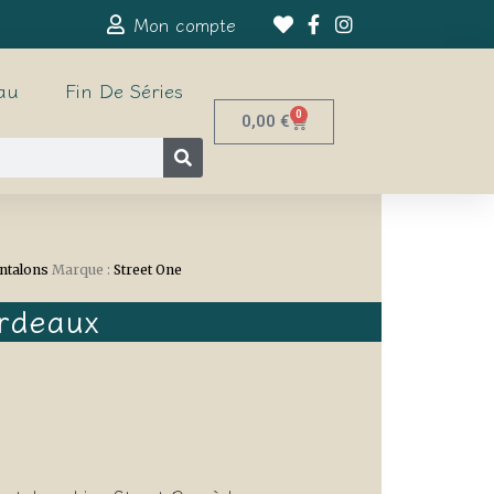
Mon compte
au
Fin De Séries
0
0,00
€
ntalons
Marque :
Street One
ordeaux