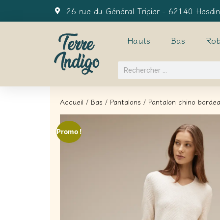
26 rue du Général Tripier - 62140 Hesdin
Hauts
Bas
Rob
Accueil
/
Bas
/
Pantalons
/ Pantalon chino borde
Promo !