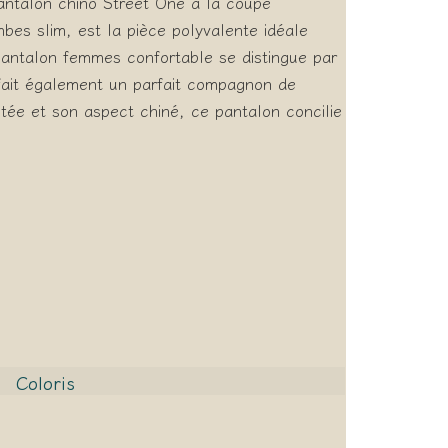
pantalon chino Street One à la coupe
mbes slim, est la pièce polyvalente idéale
pantalon femmes confortable se distingue par
n fait également un parfait compagnon de
ée et son aspect chiné, ce pantalon concilie
Coloris