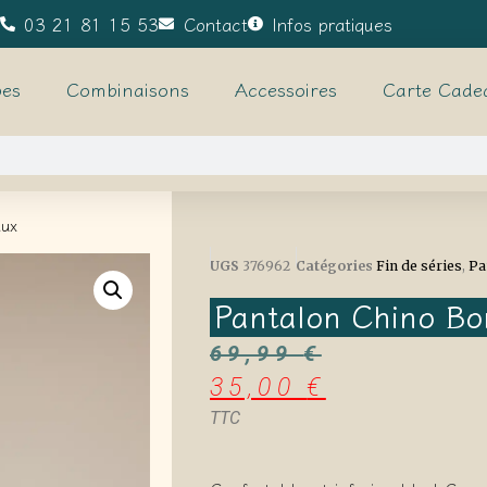
03 21 81 15 53
Contact
Infos pratiques
es
Combinaisons
Accessoires
Carte Cade
aux
UGS
376962
Catégories
Fin de séries
,
Pa
Pantalon Chino B
69,99
€
35,00
€
TTC