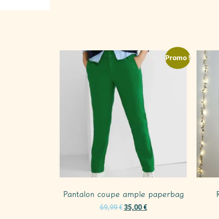
Promo !
Pantalon coupe ample paperbag
69,99
€
35,00
€