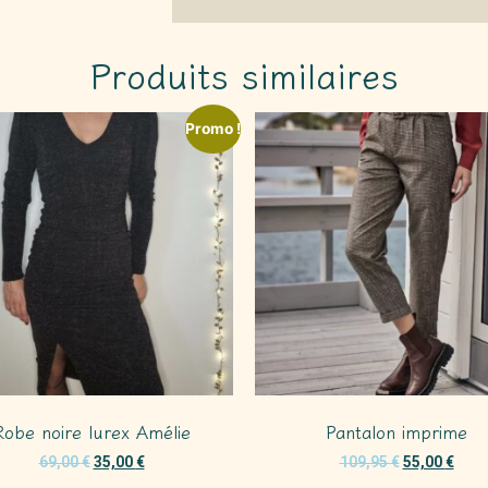
Produits similaires
Promo !
Robe noire lurex Amélie
Pantalon imprime
69,00
€
35,00
€
109,95
€
55,00
€