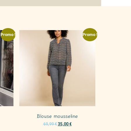
Promo !
Promo !
Blouse mousseline
69,99
€
35,00
€