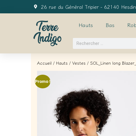
26 rue du Général Tripier - 62140 Hesdin
Hauts
Bas
Rob
Accueil
/
Hauts
/
Vestes
/ SOL_Linen long Blazer
Promo !