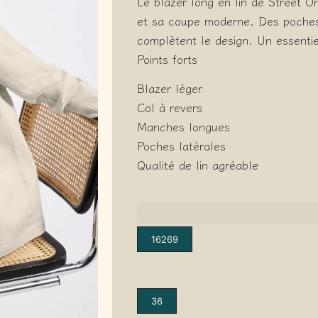
Le blazer long en lin de Street O
et sa coupe moderne. Des poches 
complètent le design. Un essentie
Points forts
Blazer léger
Col à revers
Manches longues
Poches latérales
Qualité de lin agréable
16269
36