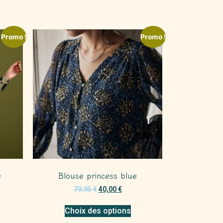
Promo !
Promo !
e
Blouse princess blue
79,95
€
40,00
€
Choix des options