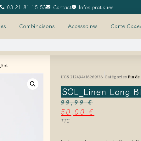
03 21 81 15 53
Contact
Infos pratiques
es
Combinaisons
Accessoires
Carte Cade
_Set
UGS
212494/16269/36
Catégories
Fin de
SOL_Linen Long B
99,99
€
50,00
€
TTC