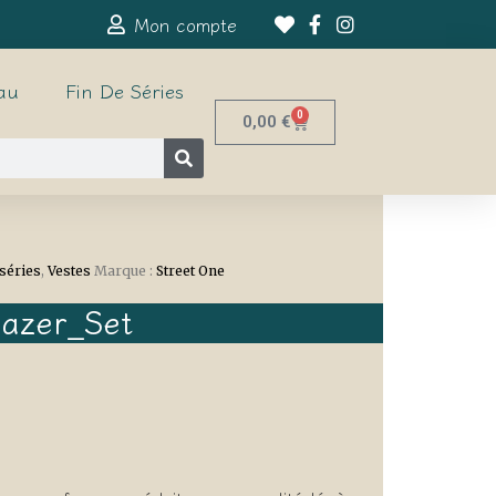
Mon compte
au
Fin De Séries
0
0,00
€
 séries
,
Vestes
Marque :
Street One
lazer_Set