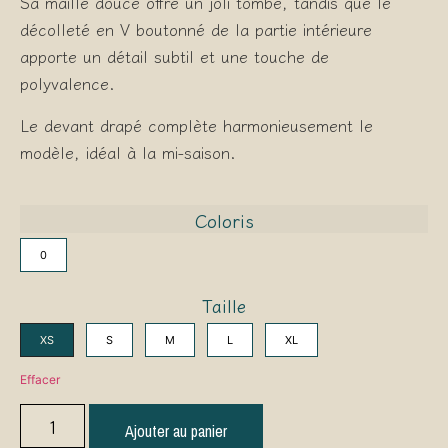
Sa maille douce offre un joli tombé, tandis que le
décolleté en V boutonné de la partie intérieure
apporte un détail subtil et une touche de
polyvalence.
Le devant drapé complète harmonieusement le
modèle, idéal à la mi-saison.
Coloris
0
Taille
XS
S
M
L
XL
Effacer
Ajouter au panier