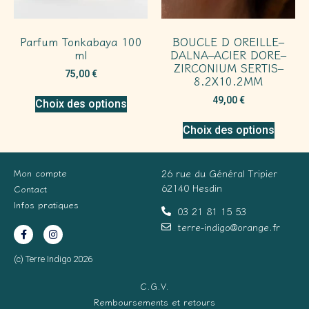
Parfum Tonkabaya 100
BOUCLE D OREILLE–
ml
DALNA–ACIER DORE–
ZIRCONIUM SERTIS–
75,00
€
8.2X10.2MM
49,00
€
Choix des options
Choix des options
Mon compte
26 rue du Général Tripier
62140 Hesdin
Contact
Infos pratiques
03 21 81 15 53
terre-indigo@orange.fr
(c) Terre Indigo 2026
C.G.V.
Remboursements et retours