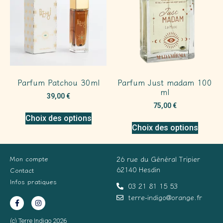
Parfum Patchou 30ml
Parfum Just madam 100
ml
39,00
€
75,00
€
Choix des options
Choix des options
Mon compte
26 rue du Général Tripier
62140 Hesdin
Contact
Infos pratiques
03 21 81 15 53
terre-indigo@orange.fr
(c) Terre Indigo 2026