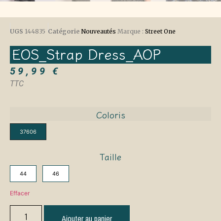
UGS
144835
Catégorie
Nouveautés
Marque :
Street One
EOS_Strap Dress_AOP
59,99
€
TTC
Coloris
37606
Taille
44
46
Effacer
Ajouter au panier