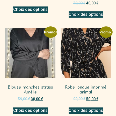
79,99
€
40,00
€
Choix des options
Choix des options
Promo !
Promo !
Blouse manches strass
Robe longue imprimé
Amélie
animal
59,00
€
30,00
€
99,99
€
50,00
€
Choix des options
Choix des options