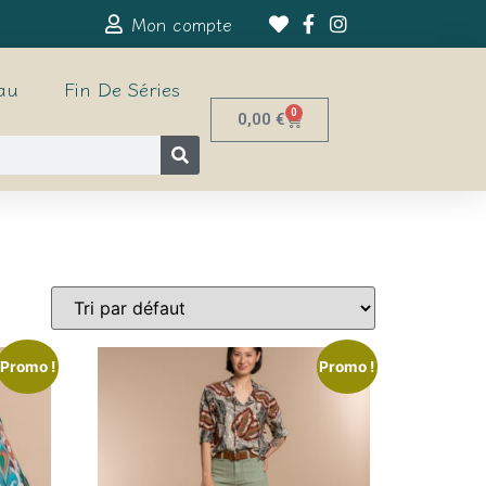
Mon compte
au
Fin De Séries
0
0,00
€
Promo !
Promo !