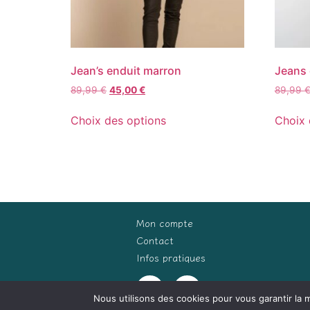
Jean’s enduit marron
Jeans 
89,99
€
45,00
€
89,99
Choix des options
Choix 
Mon compte
Contact
Infos pratiques
Nous utilisons des cookies pour vous garantir la m