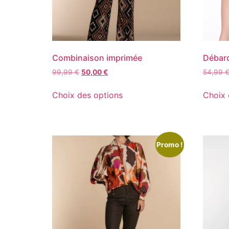
Combinaison imprimée
Débard
99,99
€
50,00
€
54,99
Choix des options
Choix 
Promo !