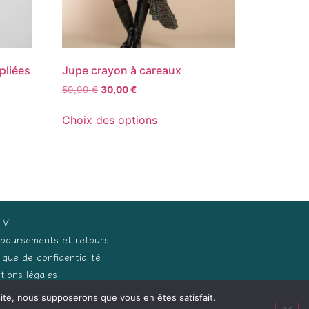
pliées
Jupe crayon à careaux
59,99
€
30,00
€
Choix des options
.V.
boursements et retours
tique de confidentialité
tions légales
 site, nous supposerons que vous en êtes satisfait.
ception Process Développements