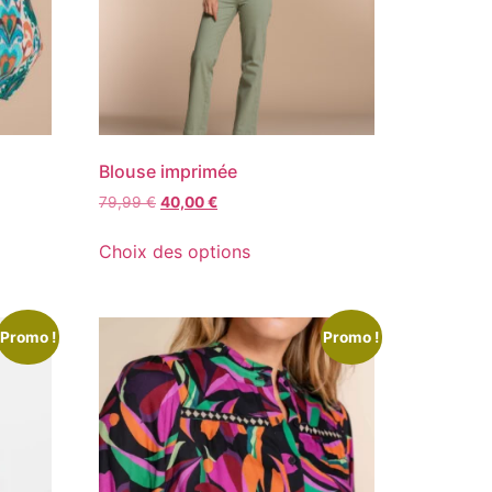
Blouse imprimée
79,99
€
40,00
€
Choix des options
Promo !
Promo !