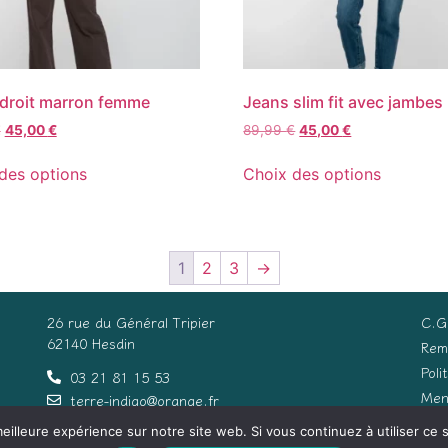
droit marron femme
Jeans slim fit avec jambes 
€
45,00
€
89,99
€
45,00
€
des options
Choix des options
1
2
3
→
26 rue du Général Tripier
C.G
62140 Hesdin
Rem
Poli
03 21 81 15 53
Men
terre-indigo@orange.fr
eilleure expérience sur notre site web. Si vous continuez à utiliser ce
Con