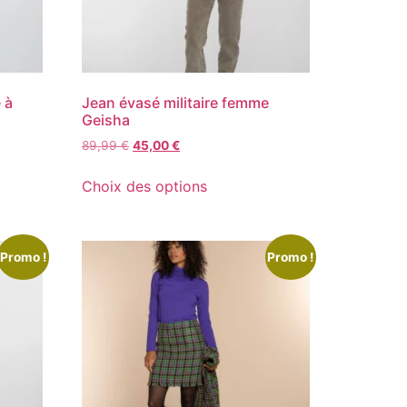
 à
Jean évasé militaire femme
Geisha
89,99
€
45,00
€
Choix des options
Promo !
Promo !