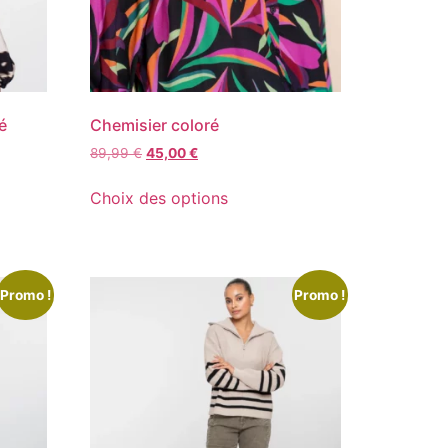
é
Chemisier coloré
89,99
€
45,00
€
Choix des options
Promo !
Promo !