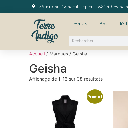
26 rue du Général Tripier - 62140 Hesdin
Hauts
Bas
Rob
Accueil
/ Marques / Geisha
Geisha
Affichage de 1–16 sur 38 résultats
Promo !