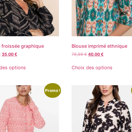
 froissée graphique
Blouse imprimé ethnique
€
35,00
€
79,99
€
40,00
€
des options
Choix des options
Promo !