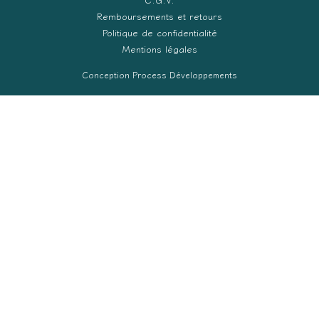
Remboursements et retours
Politique de confidentialité
Mentions légales
Conception Process Développements