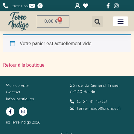
0321811553
0
0,00
€
Votre panier est actuellement vide.
Retour à la boutique
Mon compte
26 rue du Général Tripier
62140 Hesdin
Contact
Infos pratiques
03 21 81 15 53
terre-indigo@orange.fr
(c) Terre Indigo 2026
C.G.V.