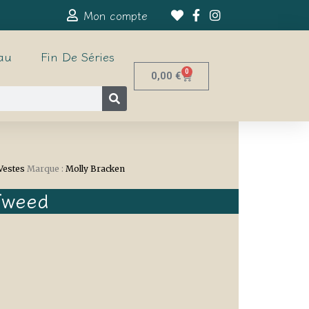
Mon compte
au
Fin De Séries
0
0,00
€
Vestes
Marque :
Molly Bracken
Tweed