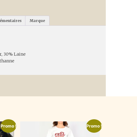
lémentaires
Marque
r, 30% Laine
sthanne
Promo !
Promo !