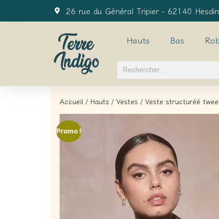
26 rue du Général Tripier - 62140 Hesdin
Hauts
Bas
Rob
Accueil
/
Hauts
/
Vestes
/ Veste structuréé twee
Promo !