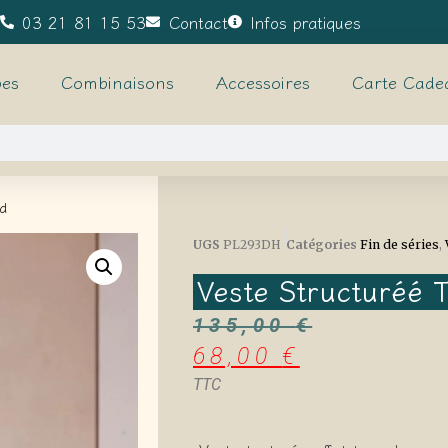
03 21 81 15 53
Contact
Infos pratiques
es
Combinaisons
Accessoires
Carte Cade
d
UGS
PL293DH
Catégories
Fin de séries
,
Veste Structuréé 
135,00
€
68,00
€
TTC