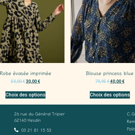
Robe évasée imprimée
Blouse princess blue
59,00
€
30,00
€
79,95
€
40,00
€
Choix des options
Choix des options
26 rue du Général Tripier
C.G
62140 Hesdin
Rem
Poli
03 21 81 15 53