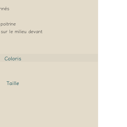
onnés
poitrine
sur le milieu devant
Coloris
Taille