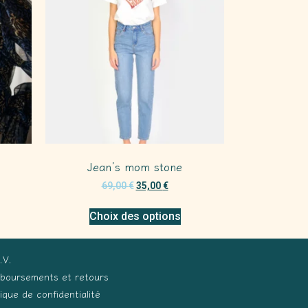
Jean’s mom stone
69,00
€
35,00
€
Choix des options
.V.
boursements et retours
tique de confidentialité