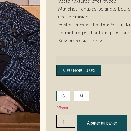
-Veste texturée effet tweed
-Manches longues poignets bout
-Col chemisier
-Poches à rabat boutonnés sur la 
-Fermeture par boutons pressions 
-Resserrée sur le bas
BLEU NOIR LUREX
S
M
Effacer
Ajouter au panier