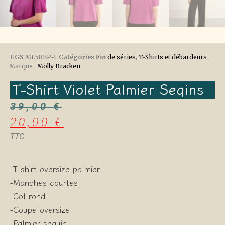
UGS
ML58EP-1
Catégories
Fin de séries
,
T-Shirts et débardeurs
Marque :
Molly Bracken
T-Shirt Violet Palmier Seqins
39,00
€
20,00
€
TTC
-T-shirt oversize palmier
-Manches courtes
-Col rond
-Coupe oversize
-Palmier sequin