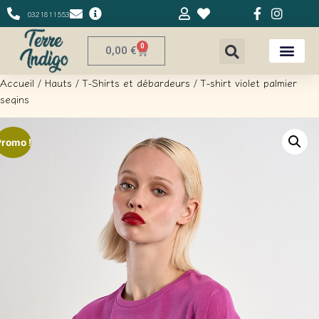
0321811553
0
0,00
€
Accueil
/
Hauts
/
T-Shirts et débardeurs
/ T-shirt violet palmier
seqins
Promo !