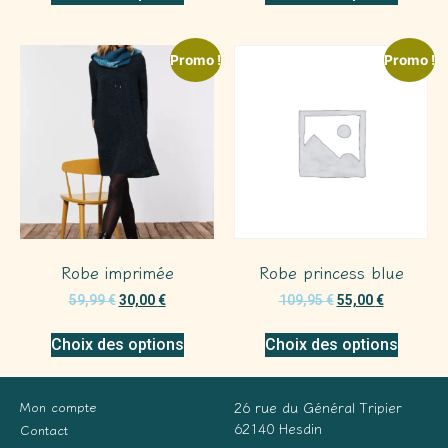
Promo !
Promo !
Robe imprimée
Robe princess blue
59,99
€
30,00
€
109,95
€
55,00
€
Choix des options
Choix des options
Mon compte
26 rue du Général Tripier
62140 Hesdin
Contact