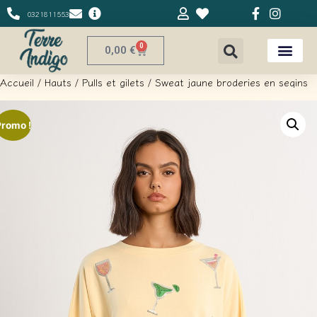
0321811553
0
0,00
€
Accueil
/
Hauts
/
Pulls et gilets
/ Sweat jaune broderies en seqins
Promo !