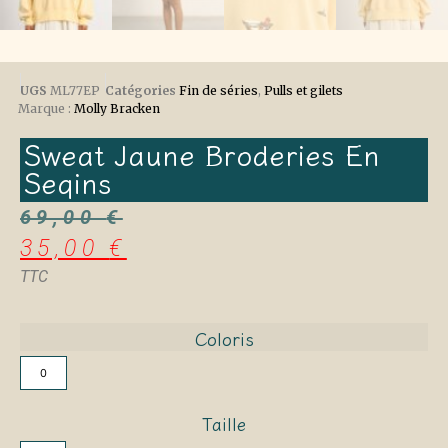
UGS
ML77EP
Catégories
Fin de séries
,
Pulls et gilets
Marque :
Molly Bracken
Sweat Jaune Broderies En
Seqins
69,00
€
35,00
€
TTC
Coloris
0
Taille