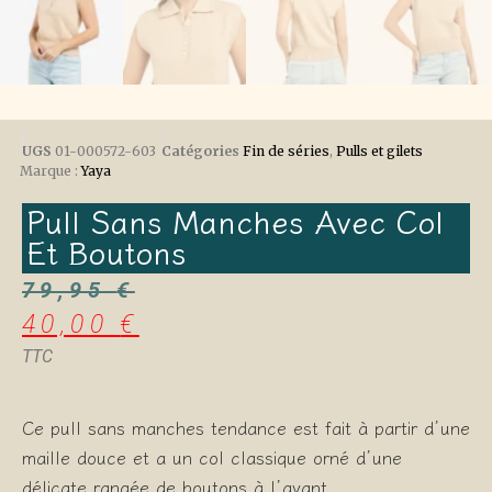
UGS
01-000572-603
Catégories
Fin de séries
,
Pulls et gilets
Marque :
Yaya
Pull Sans Manches Avec Col
Et Boutons
79,95
€
40,00
€
TTC
Ce pull sans manches tendance est fait à partir d’une
maille douce et a un col classique orné d’une
délicate rangée de boutons à l’avant.