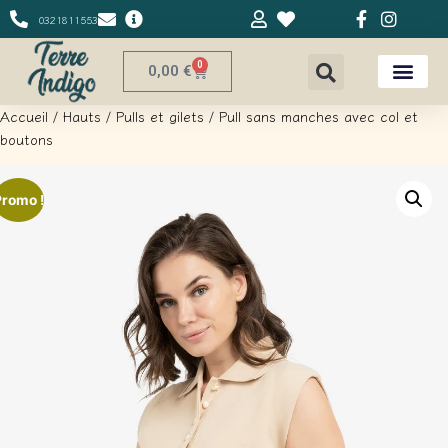
0321811553
0
0,00
€
Accueil
/
Hauts
/
Pulls et gilets
/ Pull sans manches avec col et
boutons
Promo !