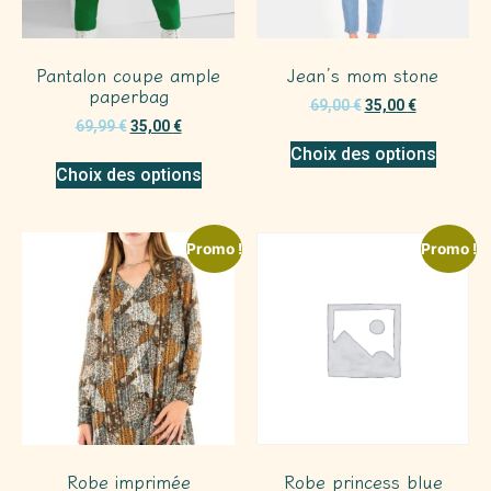
Pantalon coupe ample
Jean’s mom stone
paperbag
69,00
€
35,00
€
69,99
€
35,00
€
Choix des options
Choix des options
Promo !
Promo !
Robe imprimée
Robe princess blue