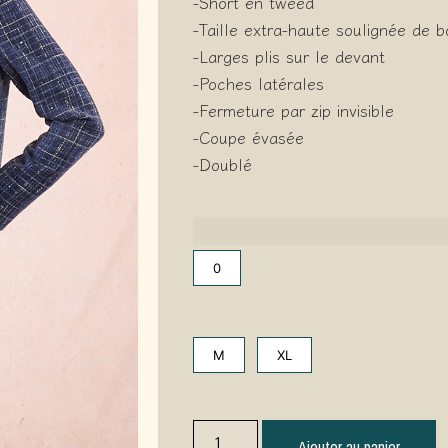
-Short en tweed
-Taille extra-haute soulignée de 
-Larges plis sur le devant
-Poches latérales
-Fermeture par zip invisible
-Coupe évasée
-Doublé
0
M
XL
Ajouter au panier