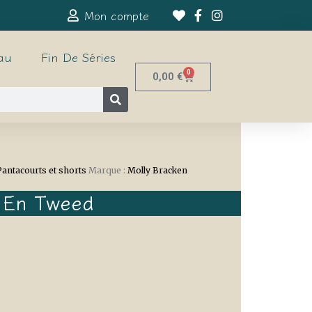
Mon compte
au
Fin De Séries
0
0,00
€
Pantacourts et shorts
Marque :
Molly Bracken
e En Tweed