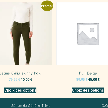
Promo !
Jeans Célia skinny kaki
Pull Beige
79,99
€
40,00
€
89,95
€
45,00
€
Choix des options
Choix des options
26 rue du Général Tripier
C.G