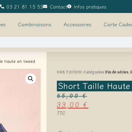
03 21 81 15 53
Contact
Infos pratiques
es
Combinaisons
Accessoires
Carte Cade
lle haute en tweed
UGS
T2031DH
Catégories
Fin de séries
,
Short Taille Haut
65,00
€
33,00
€
TTC