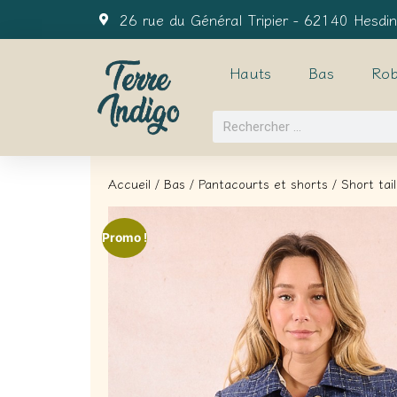
26 rue du Général Tripier - 62140 Hesdin
Hauts
Bas
Rob
Accueil
/
Bas
/
Pantacourts et shorts
/ Short tai
Promo !