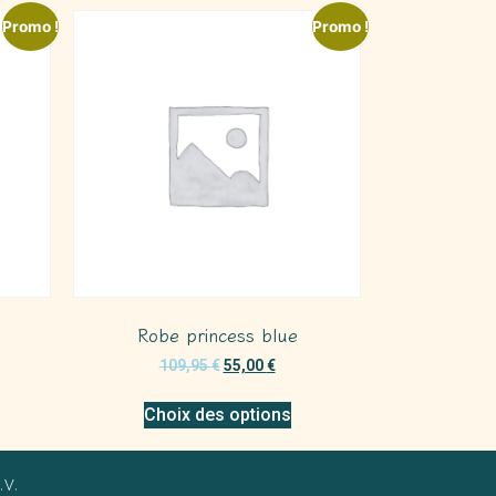
Promo !
Promo !
Robe princess blue
109,95
€
55,00
€
Choix des options
.V.