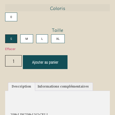
Coloris
0
Taille
S
M
L
XL
Effacer
Ajouter au panier
Description
Informations complémentaires
Description
25%LIN,75%LYOCELL