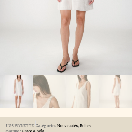
UGS
WYNETTE
Catégories
Nouveautés
,
Robes
Marque :
Grace & Mila